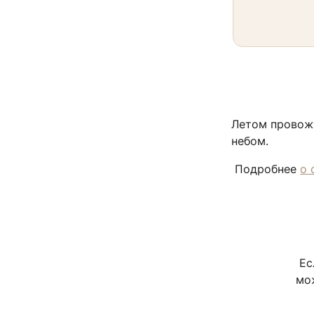
Летом провожу
небом.
Подробнее
о 
Ес
мо