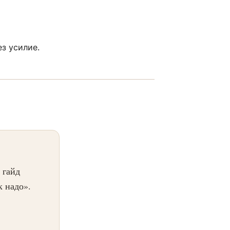
з усилие.
 гайд
к надо».