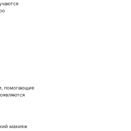
лучаются
про
ки, помогающие
появляются
гкий макияж