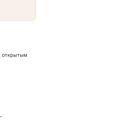
д открытым
—