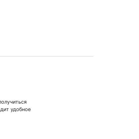
получиться
одит удобное