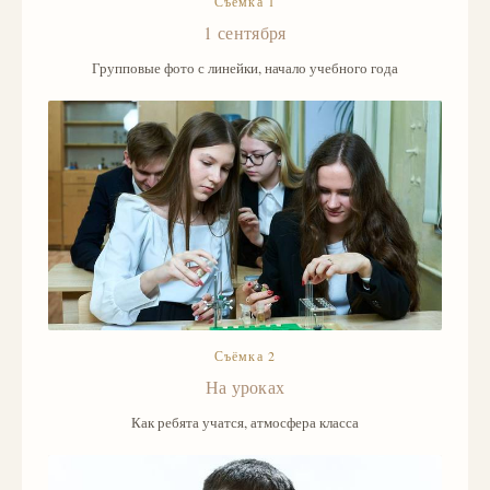
Съёмка 1
1 сентября
Групповые фото с линейки, начало учебного года
Съёмка 2
На уроках
Как ребята учатся, атмосфера класса